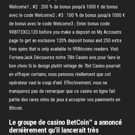
Welcome1 ; #2 : 200 % de bonus jusqu'à 1000 € de bonus
avec le code Welcome2 ; #3 : 100 % de bonus jusqu'à 1000 €
de bonus avec le code Welcome3 ; Enter bonus code:
99BITEXCL120 before you make a deposit on My Accounts
page to get an exclusive 120% deposit bonus and 250 extra
free spins that is only available to 99Bitcoins readers. Visit
FortuneJack Découvrez notre 7Bit Casino avis pour faire le
bon choix Si le design plutôt vintage de 7bit Casino pourrait
en effrayer certains, nous pensons réellement que cet
opérateur vaut le coup d’œil. Effectivement, vous ne
manquerez pas de remarquer que ce casino en ligne fait
partie des rares sites de jeux à accepter vos paiements en
Bitcoin.
Le groupe de casino BetCoin™ a annoncé
dernièrement qu’il lancerait très