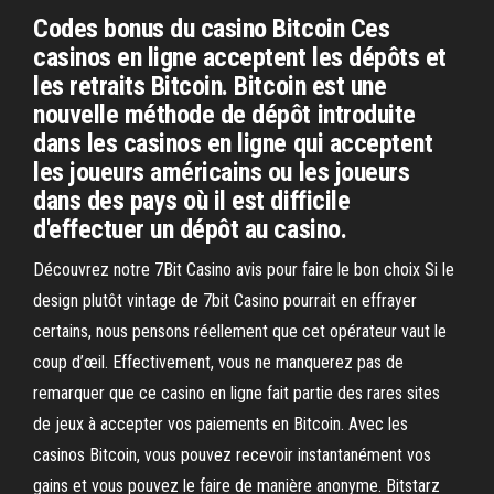
Codes bonus du casino Bitcoin Ces
casinos en ligne acceptent les dépôts et
les retraits Bitcoin. Bitcoin est une
nouvelle méthode de dépôt introduite
dans les casinos en ligne qui acceptent
les joueurs américains ou les joueurs
dans des pays où il est difficile
d'effectuer un dépôt au casino.
Découvrez notre 7Bit Casino avis pour faire le bon choix Si le
design plutôt vintage de 7bit Casino pourrait en effrayer
certains, nous pensons réellement que cet opérateur vaut le
coup d’œil. Effectivement, vous ne manquerez pas de
remarquer que ce casino en ligne fait partie des rares sites
de jeux à accepter vos paiements en Bitcoin. Avec les
casinos Bitcoin, vous pouvez recevoir instantanément vos
gains et vous pouvez le faire de manière anonyme. Bitstarz