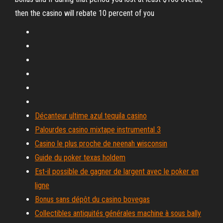
then the casino will rebate 10 percent of you
Décanteur ultime azul tequila casino
Palourdes casino mixtape instrumental 3
Casino le plus proche de neenah wisconsin
Guide du poker texas holdem
Est-il possible de gagner de largent avec le poker en
ligne
Bonus sans dépôt du casino bovegas
Collectibles antiquités générales machine à sous bally