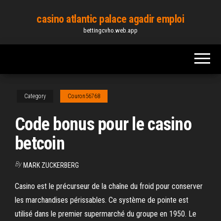
Skip
casino atlantic palace agadir emploi
to
bettingcvho.web.app
the
content
Category
Couron56768
Code bonus pour le casino
betcoin
By
MARK ZUCKERBERG
Casino est le précurseur de la chaîne du froid pour conserver
les marchandises périssables. Ce système de pointe est
utilisé dans le premier supermarché du groupe en 1950. Le