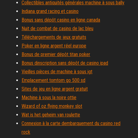
Collectibles antiquités générales machine à sous bally
Indiana grand racing et casino
Bonus sans dépôt casino en ligne canada
Nuit de combat de casino de lac bleu
Téléchargements de jeux gratuits
Poker en ligne argent réel europe
Bonus de premier dépôt titan poker
Bonus dinscription sans dépôt de casino ipad
Vieilles pièces de machine à sous igt
Emplacement tomtom go 500 sd
Sites de jeu en ligne argent gratuit
Machine à sous la noire ottie
Wizard of oz flying monkey slot
Wat is het geheim van roulette
Connexion à la carte dembarquement du casino red
rock