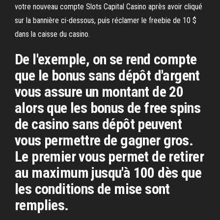
votre nouveau compte Slots Capital Casino après avoir cliqué
sur la bannière ci-dessous, puis réclamer le freebie de 10 $
dans la caisse du casino.
De l'exemple, on se rend compte
que le bonus sans dépôt d'argent
vous assure un montant de 20
alors que les bonus de free spins
de casino sans dépôt peuvent
vous permettre de gagner gros.
Le premier vous permet de retirer
au maximum jusqu'à 100 dès que
les conditions de mise sont
remplies.