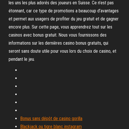
les uns les plus adorés des joueurs en Suisse. Ce n’est pas
étonnant, car ce type de promotions a beaucoup d’avantages
et permet aux usagers de profiter du jeu gratuit et de gagner
encore plus. Sur cette page, vous apprendrez tout sur les
casinos avec bonus gratuit. Nous vous fournissons des
informations sur les dernières casino bonus gratuits, qui
seront sans doute utile pour vous lors du choix de casino, et
pendant le jeu.
Bonus sans dépôt de casino gorilla
Blackjack ou tigre blanc instagram