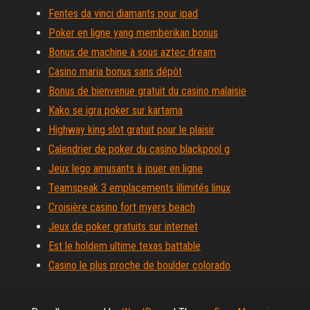
Fentes da vinci diamants pour ipad
Poker en ligne yang memberikan bonus
Bonus de machine à sous aztec dream
Casino maria bonus sans dépôt
Bonus de bienvenue gratuit du casino malaisie
Kako se igra poker sur kartama
Highway king slot gratuit pour le plaisir
Calendrier de poker du casino blackpool g
Jeux lego amusants à jouer en ligne
Teamspeak 3 emplacements illimités linux
Croisière casino fort myers beach
Jeux de poker gratuits sur internet
Est le holdem ultime texas battable
Casino le plus proche de boulder colorado