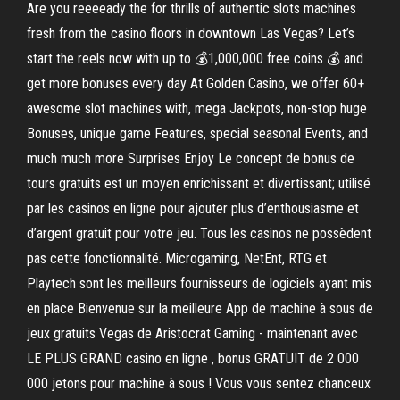
Are you reeeeady the for thrills of authentic slots machines
fresh from the casino floors in downtown Las Vegas? Let’s
start the reels now with up to 💰1,000,000 free coins 💰 and
get more bonuses every day At Golden Casino, we offer 60+
awesome slot machines with, mega Jackpots, non-stop huge
Bonuses, unique game Features, special seasonal Events, and
much much more Surprises Enjoy Le concept de bonus de
tours gratuits est un moyen enrichissant et divertissant; utilisé
par les casinos en ligne pour ajouter plus d’enthousiasme et
d’argent gratuit pour votre jeu. Tous les casinos ne possèdent
pas cette fonctionnalité. Microgaming, NetEnt, RTG et
Playtech sont les meilleurs fournisseurs de logiciels ayant mis
en place Bienvenue sur la meilleure App de machine à sous de
jeux gratuits Vegas de Aristocrat Gaming - maintenant avec
LE PLUS GRAND casino en ligne , bonus GRATUIT de 2 000
000 jetons pour machine à sous ! Vous vous sentez chanceux