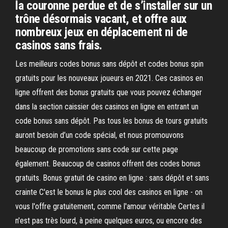
la couronne perdue et de s’installer sur un
trône désormais vacant, et offre aux
nombreux jeux en déplacement ni de
casinos sans frais.
Les meilleurs codes bonus sans dépôt et codes bonus spin
gratuits pour les nouveaux joueurs en 2021. Ces casinos en
ligne offrent des bonus gratuits que vous pouvez échanger
dans la section caissier des casinos en ligne en entrant un
code bonus sans dépôt. Pas tous les bonus de tours gratuits
auront besoin d’un code spécial, et nous promouvons
beaucoup de promotions sans code sur cette page
également. Beaucoup de casinos offrent des codes bonus
gratuits. Bonus gratuit de casino en ligne : sans dépôt et sans
crainte C'est le bonus le plus cool des casinos en ligne - on
vous l'offre gratuitement, comme l'amour véritable Certes il
n'est pas très lourd, à peine quelques euros, ou encore des