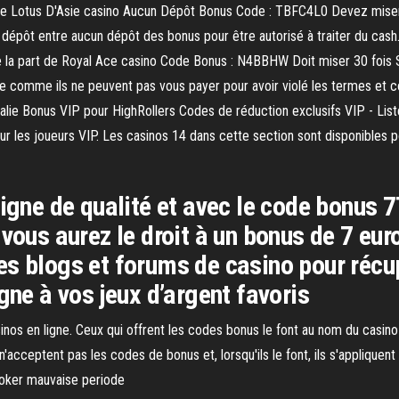
 de Lotus D'Asie casino Aucun Dépôt Bonus Code : TBFC4L0 Devez miser
dépôt entre aucun dépôt des bonus pour être autorisé à traiter du cash..
e la part de Royal Ace casino Code Bonus : N4BBHW Doit miser 30 fois 
e comme ils ne peuvent pas vous payer pour avoir violé les termes et co
lie Bonus VIP pour HighRollers Codes de réduction exclusifs VIP - Liste
les joueurs VIP. Les casinos 14 dans cette section sont disponibles pou
ligne de qualité et avec le code bonus 
 vous aurez le droit à un bonus de 7 eu
es blogs et forums de casino pour récu
gne à vos jeux d’argent favoris
nos en ligne. Ceux qui offrent les codes bonus le font au nom du casino 
n'acceptent pas les codes de bonus et, lorsqu'ils le font, ils s'applique
 poker mauvaise periode