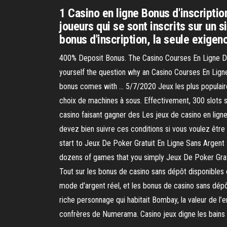
1 Casino en ligne Bonus d'inscripti
joueurs qui se sont inscrits sur un 
bonus d'inscription, la seule exigenc
400% Deposit Bonus. The Casino Courses En Ligne Dri
yourself the question why an Casino Courses En Lign
bonus comes with … 5/7/2020 Jeux les plus populaires
choix de machines à sous. Effectivement, 300 slots s
casino faisant gagner des Les jeux de casino en lign
devez bien suivre ces conditions si vous voulez être 
start to Jeux De Poker Gratuit En Ligne Sans Argent
dozens of games that you simply Jeux De Poker Gratu
Tout sur les bonus de casino sans dépôt disponibles e
mode d'argent réel, et les bonus de casino sans dépô
riche personnage qui habitait Bombay, la valeur de l
confrères de Numerama. Casino jeux digne les bains 