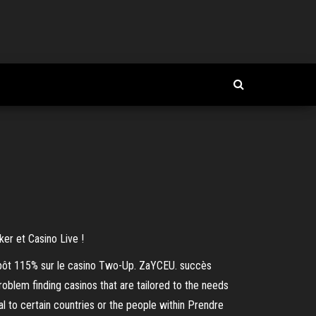
er et Casino Live !
 dépôt 115% sur le casino Two-Up. ZaYCEU. succès
roblem finding casinos that are tailored to the needs
al to certain countries or the people within Prendre