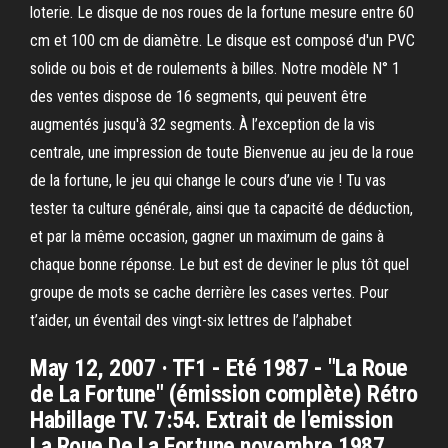
loterie. Le disque de nos roues de la fortune mesure entre 60
cm et 100 cm de diamètre. Le disque est composé d'un PVC
solide ou bois et de roulements à billes. Notre modèle N° 1
des ventes dispose de 16 segments, qui peuvent être
augmentés jusqu'à 32 segments. À l’exception de la vis
centrale, une impression de toute Bienvenue au jeu de la roue
de la fortune, le jeu qui change le cours d’une vie ! Tu vas
tester ta culture générale, ainsi que ta capacité de déduction,
et par la même occasion, gagner un maximum de gains à
chaque bonne réponse. Le but est de deviner le plus tôt quel
groupe de mots se cache derrière les cases vertes. Pour
t’aider, un éventail des vingt-six lettres de l’alphabet
May 12, 2007 · TF1 - Eté 1987 - "La Roue
de La Fortune" (émission complète) Rétro
Habillage TV. 7:54. Extrait de l'emission
La Roue De La Fortune novembre 1987