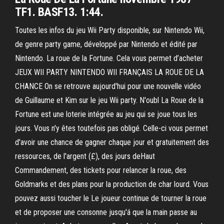
TF1. BASF13. 1:44.
Toutes les infos du jeu Wii Party disponible, sur Nintendo Wii,
de genre party game, développé par Nintendo et édité par
Nintendo. La roue de la Fortune. Cela vous permet d’acheter
JEUX WII PARTY NINTENDO WII FRANÇAIS LA ROUE DE LA
CHANCE On se retrouve aujourd'hui pour une nouvelle vidéo
de Guillaume et Kim sur le jeu Wii party. N'oubl La Roue de la
Fortune est une loterie intégrée au jeu qui se joue tous les
jours. Vous n'y êtes toutefois pas obligé. Celle-ci vous permet
d'avoir une chance de gagner chaque jour et gratuitement des
ressources, de l'argent (£), des jours deHaut
Commandement, des tickets pour relancer la roue, des
Goldmarks et des plans pour la production de char lourd. Vous
pouvez aussi toucher le Le joueur continue de tourner la roue
et de proposer une consonne jusqu'á que la main passe au