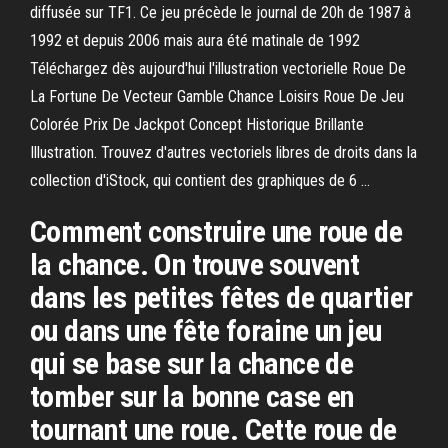
diffusée sur TF1. Ce jeu précède le journal de 20h de 1987 à
1992 et depuis 2006 mais aura été matinale de 1992
Téléchargez dès aujourd'hui l'illustration vectorielle Roue De
La Fortune De Vecteur Gamble Chance Loisirs Roue De Jeu
Colorée Prix De Jackpot Concept Historique Brillante
Illustration. Trouvez d'autres vectoriels libres de droits dans la
collection d'iStock, qui contient des graphiques de 6 …
Comment construire une roue de
la chance. On trouve souvent
dans les petites fêtes de quartier
ou dans une fête foraine un jeu
qui se base sur la chance de
tomber sur la bonne case en
tournant une roue. Cette roue de