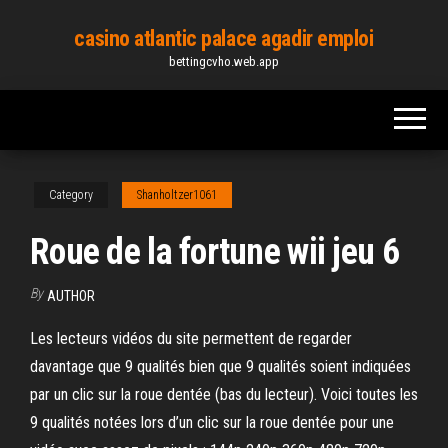
Skip
casino atlantic palace agadir emploi
to
bettingcvho.web.app
the
content
Category
Shanholtzer1061
Roue de la fortune wii jeu 6
By
AUTHOR
Les lecteurs vidéos du site permettent de regarder
davantage que 9 qualités bien que 9 qualités soient indiquées
par un clic sur la roue dentée (bas du lecteur). Voici toutes les
9 qualités notées lors d’un clic sur la roue dentée pour une