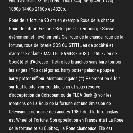
vidéo avec assez de pixels : 144p 240p 360p 480p 720p
1080p 1440p 2160p et 4320p.
Roue de la fortune 90 cm en exemple Roue de la chance
Roue de loterie France - Belgique - Luxembourg - Suisse
événementiel - événements Ciel roue de la chance, roue de la
fortune, roue de loterie SOS OUISTITI Jeu de société et
d'adresse enfant - MATTEL GAMES - SOS Ouistiti - Jeu de
Société et d'Adresse - Retire les branches sans faire tomber
les singes ! Top catégories. harry potter peluche poupee
harry potter niffleur. Mentions légales (#) Paiement en 4 fois
sur tout le site. voir conditions ici et sous réserve
d’acceptation de Cdiscount ou de FLOA Bank @ voir les
mentions de La Roue de la fortune est une émission de
télévision américaine des années 1980, dont le titre anglais
est Wheel of Fortune. Son appellation en France était La Roue
de la fortune et au Québec, La Roue chanceuse. Elle est